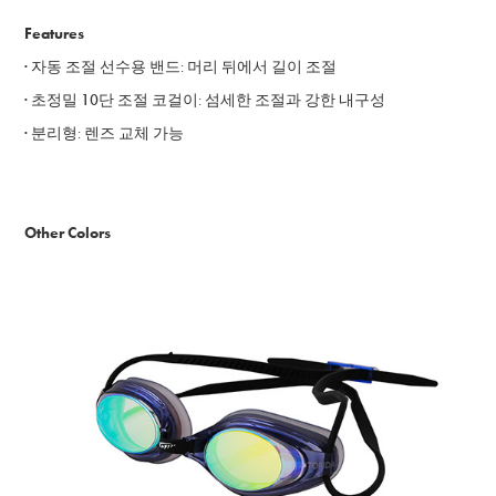
Features
·
자동 조절 선수용 밴드
:
머리 뒤에서 길이 조절
· 초정밀 10단 조절 코걸이
: 섬세한 조절과 강한 내구성
· 분리
형
:
렌즈 교체 가능
Other Colors