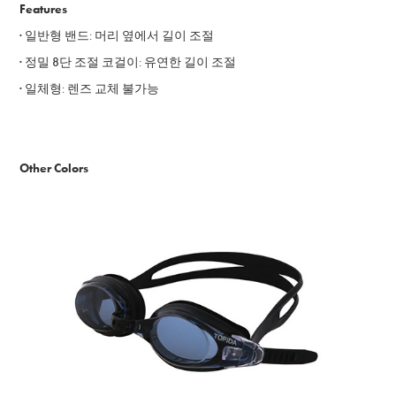
Features
· 일반형 밴드
:
머리 옆에서 길이 조절
· 정밀 8단 조절 코걸이
:
유연한 길이 조절
· 일체
형
:
렌즈 교체 불가능
Other Colors