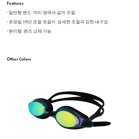
Features
· 일반형 밴드
:
머리 옆에서 길이 조절
· 초정밀 10단 조절 코걸이
: 섬세한 조절과 강한 내구성
· 분리
형
:
렌즈 교체 가능
Other Colors